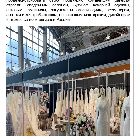
продемонстрировать свою продукцию
крупнейшим байерам
отрасли: свадебным салонам, бутикам вечерней одежды,
оптовым компаниям, закупочным организациям, реселлерам,
агентам и дистрибьюторам, пошивочным мастерским, дизайнерам
и ателье со всех регионов России.