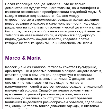
Новая коллекция бренда Yolancris – это не только
демонстрация художественного таланта, но и манифест о
важности отношения в преобразовании свадебной моды. В
каждом платье подчеркивается баланс между
откровенностью и скромностью, создавая захватывающее
повествование о красоте и силе женственности. Коллекция
разделена на три главы, от романтической до мини и главы
бохо, предлагая разнообразные стили для каждой невесты.
Yolancris не навязывает стили, а стремится подчеркнуть
индивидуальность каждой невесты, создавая платья,
которые не только красивы, но и наполнены смыслом.
Marco & Maria
Kоллекция «Los Paraísos Perdidos» сочетает культурные,
архитектурные и расовые влияния в покрое каждого платья,
отражая идею о том, что рай присутствует в сознании,
навеяны приятными воспоминаниями. С декадентским
стилем и нотками экзотики коллекция отличается
наложениями тканей и цветов, которые создают уникальный
визуальный эффект. Свадебные платья романтичны и
чувственны, с разнообразными вырезами, начиная от
овальных до наличия или отсутствия на них бретелей.
Коллекция выделяется разнообразием объемов, сделанных
так, чтобы не терять тонкое движение одежды, и цветовой