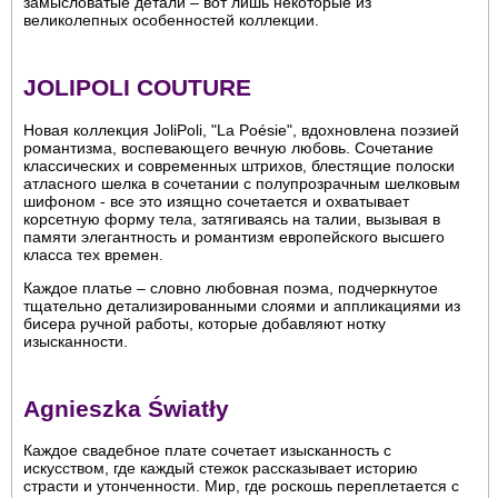
замысловатые детали – вот лишь некоторые из
великолепных особенностей коллекции.
JOLIPOLI COUTURE
Новая коллекция JoliPoli, "La Poésie", вдохновлена поэзией
романтизма, воспевающего вечную любовь. Сочетание
классических и современных штрихов, блестящие полоски
атласного шелка в сочетании с полупрозрачным шелковым
шифоном - все это изящно сочетается и охватывает
корсетную форму тела, затягиваясь на талии, вызывая в
памяти элегантность и романтизм европейского высшего
класса тех времен.
Каждое платье – словно любовная поэма, подчеркнутое
тщательно детализированными слоями и аппликациями из
бисера ручной работы, которые добавляют нотку
изысканности.
Agnieszka Światły
Каждое свадебное плате сочетает изысканность с
искусством, где каждый стежок рассказывает историю
страсти и утонченности. Мир, где роскошь переплетается с