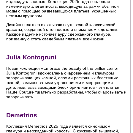
индивидуальностью. Коллекция 2025 года воплощает
изменчивую элегантность, выходящую за рамки обычной
моды с помощью развевающихся платьев, украшенных
нежным кружевом.
Дизайны платьев охватывают суть вечной классической
красоты, созданной с точностью и вниманием к деталям.
Каждое изделие источает ауру сдержанного гламура,
призванную стать свадебным платьем всей жизни.
Julia Kontogruni
Новая коллекция «Embrace the beauty of the brilliance» от
Julia Kontogruni вдохновлена очарованием и гламуром
завораживающих камней, слоями роскошных блестящих
тканей, замысловатыми украшениями и мерцающими
деталями, вызывающими блеск бриллиантов - эти платья
Haute Couture тщательно разработаны, чтобы очаровывать и
завораживать.
Demetrios
Коллекция Demetrios 2025 года является синонимом
гламура и неожиданной красоты. С кружевной вышивкой,