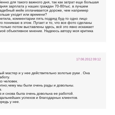
бенно для такого важного дня, так как затрат еще большая
едняя зарплата у наших граждан 70-80тыс. в лучшем
вадебный мейк оплачивается дороже, чем например
больше уходит или времени?
етила, комментарии пять подряд буд-то одно лицо
то понимаю в этом. Пугает и то, что все фото сделаны
лько потом выставлены здесь, всё это явно искажает
о моё объективное мнение. Надеюсь автору моя критика
17.06.2012 09:12
ный мастер и у нее действительно золотые руки . Она
аботу.
о человек.
пно,чему мы были очень рады и довольны.
в.
з и снова была очень довольна ее работой.
 дальнейших успехов и благодарных клиентов.
редь у нее.