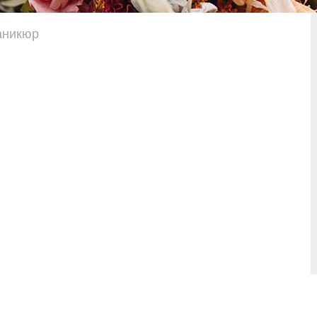
аникюр