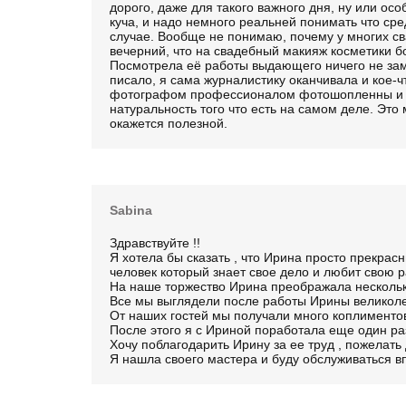
дорого, даже для такого важного дня, ну или осо
куча, и надо немного реальней понимать что ср
случае. Вообще не понимаю, почему у многих с
вечерний, что на свадебный макияж косметики 
Посмотрела её работы выдающего ничего не зам
писало, я сама журналистику оканчивала и кое-ч
фотографом профессионалом фотошопленны и то
натуральность того что есть на самом деле. Эт
окажется полезной.
Sabina
Здравствуйте !!
Я хотела бы сказать , что Ирина просто прекрас
человек который знает свое дело и любит свою р
На наше торжество Ирина преображала нескольк
Все мы выглядели после работы Ирины великоле
От наших гостей мы получали много коплименто
После этого я с Ириной поработала еще один ра
Хочу поблагодарить Ирину за ее труд , пожелать
Я нашла своего мастера и буду обслуживаться вп