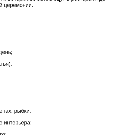
й церемонии.
день;
тья);
епах, рыбки;
е интерьера;
го;