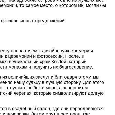
ц. Мальдивские острова - одно из лучших мест
емонии, то самое место, о котором Вы могли бы
о эксклюзивных предложений.
евесту направляем к дизайнеру-костюмеру и
н к церемонии и фотосессии. После, в
мся в уникальный храм Ко Лой, который
ести монахам и получить их благословение.
а из величайших заслуг и благодаря этому, мы
 меняя нашу судьбу в лучшую сторону. Для этого
ет отпустить рыбок в море, а завершится
нтский черепах, которые символизируют долгую
тся в свадебный салон, где они переодеваются
и вечеринки. Затем едут в ресторан, где