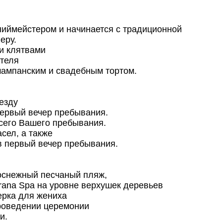
ниймейстером и начинается с традиционной
еру.
и клятвами
Отеля
шампанским и свадебным тортом.
езду
 первый вечер пребывания.
сего Вашего пребывания.
сел, а также
в первый вечер пребывания.
лоснежный песчаный пляж,
arana Spa на уровне верхушек деревьев
ерка для жениха
проведении церемонии
и.