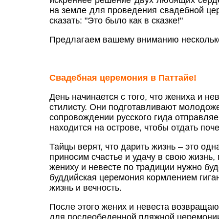
искреннее решение двух любящих серде
на земле для проведения свадебной цер
сказать: "Это было как в сказке!"
Предлагаем вашему вниманию нескольк
Свадебная церемония в Паттайе!
День начинается с того, что жениха и н
стилисту. Они подготавливают молодоже
сопровождении русского гида отправляе
находится на острове, чтобы отдать поч
Тайцы верят, что дарить жизнь – это одн
приносим счастье и удачу в свою жизнь,
жениху и невесте по традиции нужно буд
буддийская церемония кормлением гига
жизнь и вечность.
После этого жених и невеста возвращаю
для послеобеденной пляжной церемонии 