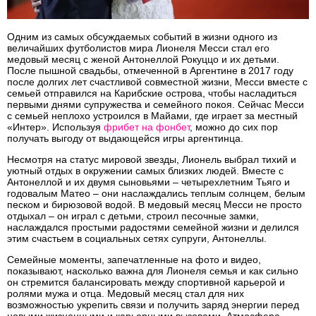
Одним из самых обсуждаемых событий в жизни одного из
величайших футболистов мира Лионеля Месси стал его
медовый месяц с женой Антонеллой Рокуццо и их детьми.
После пышной свадьбы, отмеченной в Аргентине в 2017 году
после долгих лет счастливой совместной жизни, Месси вместе с
семьей отправился на Карибские острова, чтобы насладиться
первыми днями супружества и семейного покоя. Сейчас Месси
с семьей неплохо устроился в Майами, где играет за местный
«Интер». Используя
фрибет на фонбет
, можно до сих пор
получать выгоду от выдающейся игры аргентинца.
Несмотря на статус мировой звезды, Лионель выбрал тихий и
уютный отдых в окружении самых близких людей. Вместе с
Антонеллой и их двумя сыновьями – четырехлетним Тьяго и
годовалым Матео – они наслаждались теплым солнцем, белым
песком и бирюзовой водой. В медовый месяц Месси не просто
отдыхал – он играл с детьми, строил песочные замки,
наслаждался простыми радостями семейной жизни и делился
этим счастьем в социальных сетях супруги, Антонеллы.
Семейные моменты, запечатленные на фото и видео,
показывают, насколько важна для Лионеля семья и как сильно
он стремится балансировать между спортивной карьерой и
ролями мужа и отца. Медовый месяц стал для них
возможностью укрепить связи и получить заряд энергии перед