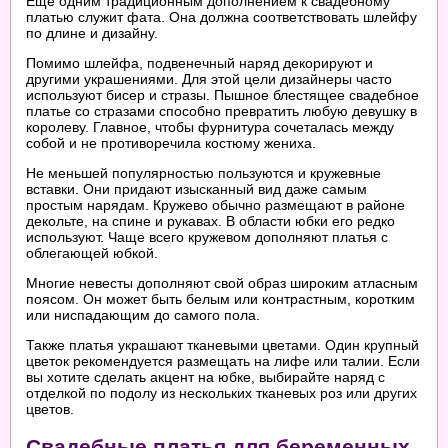
Еще одним традиционным дополнением к свадебному
платью служит фата. Она должна соответствовать шлейфу
по длине и дизайну.
Помимо шлейфа, подвенечный наряд декорируют и
другими украшениями. Для этой цели дизайнеры часто
используют бисер и стразы. Пышное блестящее свадебное
платье со стразами способно превратить любую девушку в
королеву. Главное, чтобы фурнитура сочеталась между
собой и не противоречила костюму жениха.
Не меньшей популярностью пользуются и кружевные
вставки. Они придают изысканный вид даже самым
простым нарядам. Кружево обычно размещают в районе
декольте, на спине и рукавах. В области юбки его редко
используют. Чаще всего кружевом дополняют платья с
облегающей юбкой.
Многие невесты дополняют свой образ широким атласным
поясом. Он может быть белым или контрастным, коротким
или ниспадающим до самого пола.
Также платья украшают тканевыми цветами. Один крупный
цветок рекомендуется размещать на лифе или талии. Если
вы хотите сделать акцент на юбке, выбирайте наряд с
отделкой по подолу из нескольких тканевых роз или других
цветов.
Свадебные платья для беременных