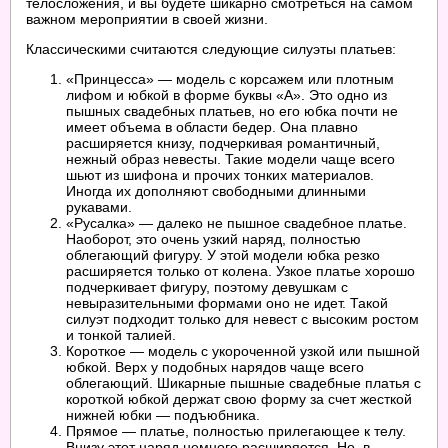
телосложения, и вы будете шикарно смотреться на самом
важном мероприятии в своей жизни.
Классическими считаются следующие силуэты платьев:
«Принцесса» — модель с корсажем или плотным
лифом и юбкой в форме буквы «А». Это одно из
пышных свадебных платьев, но его юбка почти не
имеет объема в области бедер. Она плавно
расширяется книзу, подчеркивая романтичный,
нежный образ невесты. Такие модели чаще всего
шьют из шифона и прочих тонких материалов.
Иногда их дополняют свободными длинными
рукавами.
«Русалка» — далеко не пышное свадебное платье.
Наоборот, это очень узкий наряд, полностью
облегающий фигуру. У этой модели юбка резко
расширяется только от колена. Узкое платье хорошо
подчеркивает фигуру, поэтому девушкам с
невыразительными формами оно не идет. Такой
силуэт подходит только для невест с высоким ростом
и тонкой талией.
Короткое — модель с укороченной узкой или пышной
юбкой. Верх у подобных нарядов чаще всего
облегающий. Шикарные пышные свадебные платья с
короткой юбкой держат свою форму за счет жесткой
нижней юбки — подъюбника.
Прямое — платье, полностью прилегающее к телу.
Внизу этот наряд немного расширяется. Но, в