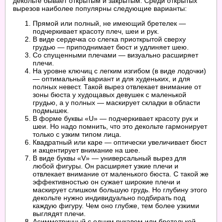
декольте бывает открытым и закрытым. Среди открытых
вырезов наиболее популярны следующие варианты:
Прямой или полный, не имеющий бретелек —
подчеркивает красоту плеч, шеи и рук.
В виде сердечка со слегка приоткрытой сверху
грудью — приподнимает бюст и удлиняет шею.
Со спущенными плечами — визуально расширяет
плечи.
На уровне ключиц с легким изгибом (в виде лодочки)
— оптимальный вариант и для худеньких, и для
полных невест. Такой вырез отвлекает внимание от
зоны бюста у худощавых девушек с маленькой
грудью, а у полных — маскирует складки в области
подмышек.
В форме буквы «U» — подчеркивает красоту рук и
шеи. Но надо помнить, что это декольте гармонирует
только с узким типом лица.
Квадратный или каре — оптически увеличивает бюст
и акцентирует внимание на шее.
В виде буквы «V» — универсальный вырез для
любой фигуры. Он расширяет узкие плечи и
отвлекает внимание от маленького бюста. С такой же
эффективностью он сужает широкие плечи и
маскирует слишком большую грудь. Но глубину этого
декольте нужно индивидуально подбирать под
каждую фигуру. Чем оно глубже, тем более узкими
выглядят плечи.
Асимметричный с одним рукавом или бретелькой —