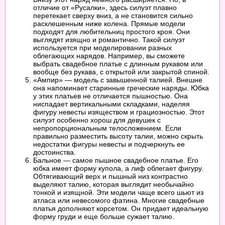
отличие от «Русалки», здесь силуэт плавно
перетекает сверху вниз, а не становится сильно
расклешенным ниже колена. Прямые модели
подходят для любительниц простого кроя. Они
выглядят изящно и романтично. Такой силуэт
используется при моделировании разных
облегающих нарядов. Например, вы сможете
выбрать свадебное платье с длинным рукавом или
вообще без рукава, с открытой или закрытой спиной.
«Ампир» — модель с завышенной талией. Внешне
она напоминает старинные греческие наряды. Юбка
у этих платьев не отличается пышностью. Она
ниспадает вертикальными складками, наделяя
фигуру невесты изяществом и грациозностью. Этот
силуэт особенно хорош для девушек с
непропорциональным телосложением. Если
правильно разместить высоту талии, можно скрыть
недостатки фигуры невесты и подчеркнуть ее
достоинства.
Бальное — самое пышное свадебное платье. Его
юбка имеет форму купола, а лиф облегает фигуру.
Обтягивающий верх и пышный низ контрастно
выделяют талию, которая выглядит необычайно
тонкой и изящной. Эти модели чаще всего шьют из
атласа или невесомого фатина. Многие свадебные
платья дополняют корсетом. Он придает идеальную
форму груди и еще больше сужает талию.