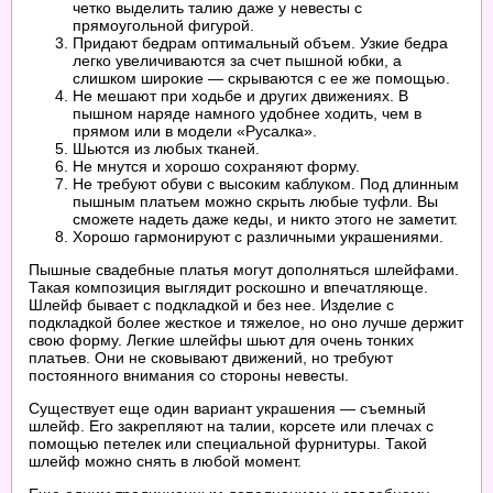
четко выделить талию даже у невесты с
прямоугольной фигурой.
Придают бедрам оптимальный объем. Узкие бедра
легко увеличиваются за счет пышной юбки, а
слишком широкие — скрываются с ее же помощью.
Не мешают при ходьбе и других движениях. В
пышном наряде намного удобнее ходить, чем в
прямом или в модели «Русалка».
Шьются из любых тканей.
Не мнутся и хорошо сохраняют форму.
Не требуют обуви с высоким каблуком. Под длинным
пышным платьем можно скрыть любые туфли. Вы
сможете надеть даже кеды, и никто этого не заметит.
Хорошо гармонируют с различными украшениями.
Пышные свадебные платья могут дополняться шлейфами.
Такая композиция выглядит роскошно и впечатляюще.
Шлейф бывает с подкладкой и без нее. Изделие с
подкладкой более жесткое и тяжелое, но оно лучше держит
свою форму. Легкие шлейфы шьют для очень тонких
платьев. Они не сковывают движений, но требуют
постоянного внимания со стороны невесты.
Существует еще один вариант украшения — съемный
шлейф. Его закрепляют на талии, корсете или плечах с
помощью петелек или специальной фурнитуры. Такой
шлейф можно снять в любой момент.