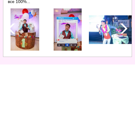
все 100%...