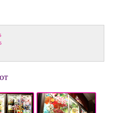
5
5
от